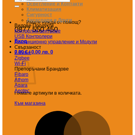
за:
Осветление и Контакти
Климатизация
Сигурност
Аксесоари и Други
Имате нужда от помощ?
Видове Продукти
0877 550 450
Контролни центрове
USB Контролери
Вход
Дистанционно управление и Модули
Свързаност
0.00
€
/ 0.00 лв.
0
Z-Wave
Количка
Zigbee
Wi-Fi
Препоръчани Брандове
Fibaro
Athom
Aqara
Aeotec
Нямате артикули в количката.
Към магазина
M