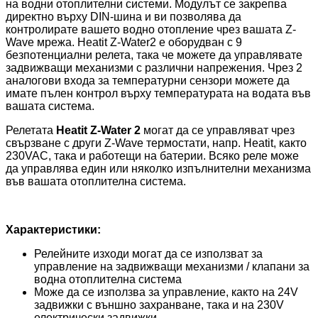
на водни отоплителни системи. Модулът се закрепва
директно върху DIN-шина и ви позволява да
контролирате вашето водно отопление чрез вашата Z-
Wave мрежа. Heatit Z-Water2 е оборудван с 9
безпотенциални релета, така че можете да управлявате
задвижващи механизми с различни напрежения. Чрез 2
аналогови входа за температурни сензори можете да
имате пълен контрол върху температурата на водата във
вашата система.
Релетата
Heatit Z-Water 2
могат да се управляват чрез
свързване с други Z-Wave термостати, напр. Heatit, както
230VAC, така и работещи на батерии. Всяко реле може
да управлява един или няколко изпълнителни механизма
във вашата отоплителна система.
Характеристики:
Релейните изходи могат да се използват за
управление на задвижващи механизми / клапани за
водна отоплителна система
Може да се използва за управление, както на 24V
задвижки с външно захранване, така и на 230V
електрически задвижки