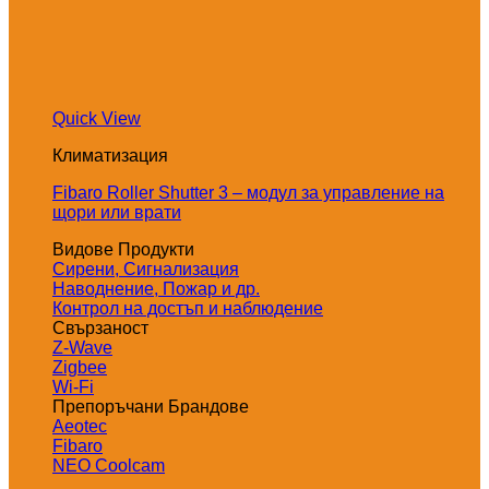
Quick View
Климатизация
Fibaro Roller Shutter 3 – модул за управление на
щори или врати
Видове Продукти
Сирени, Сигнализация
Наводнение, Пожар и др.
Контрол на достъп и наблюдение
Свързаност
Z-Wave
Zigbee
Wi-Fi
Препоръчани Брандове
Aeotec
Fibaro
NEO Coolcam