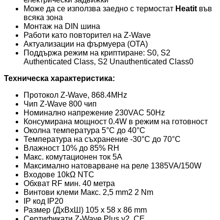
Може да се използва заедно с термостат
Heatit
във
всяка зона
Монтаж на DIN шина
Работи като повторител на Z-Wave
Актуализации на фърмуера (OTA)
Поддържа режим на криптиране:
S0, S2
Authenticated Class, S2 Unauthenticated Class
0
Техническа характеристика:
Протокол Z-Wave, 868.4MHz
Чип Z-Wave 800 чип
Номинално напрежение 230VAC 50Hz
Консумирана мощност 0.4W в режим на готовност
Околна температура 5°C до 40°C
Температура на съхранение -30°C до 70°C
Влажност 10% до 85% RH
Макс. комутационен ток 5А
Максимално натоварване на реле 1385VA/150W
Входове 10kΩ NTC
Обхват RF мин. 40 метра
Винтови клеми Макс. 2,5 mm2 2 Nm
IP код IP20
Размер (ДxВxШ) 105 x 58 x 86 mm
Сертификати Z-Wave Plus v2, CE