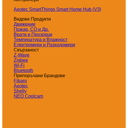
Aeotec SmartThings Smart Home Hub (V3)
Видове Продукти
Движение
Пожар, СО и Др.
Врати и Прозорци
Температура и Влажност
Електромери и Разходомери
Свързаност
Z-Wave
Zigbee
Wi-Fi
Bluetooth
Препоръчани Брандове
Fibaro
Aeotec
Shelly
NEO Coolcam