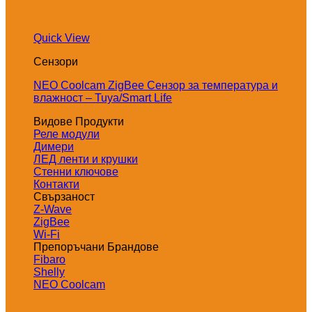
Quick View
Сензори
NEO Coolcam ZigBee Сензор за температура и
влажност – Tuya/Smart Life
Видове Продукти
Реле модули
Димери
ЛЕД ленти и крушки
Стенни ключове
Контакти
Свързаност
Z-Wave
ZigBee
Wi-Fi
Препоръчани Брандове
Fibaro
Shelly
NEO Coolcam