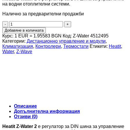
на водни отоплителни системи.
Налично за предварителни продажби
количество
за
Добавяне в количката
Heatit
Курс: 1 EUR = 1.95583 BGN
Код:
Z-Water 4512495
Z-
Категории:
Дистанционно управление и модули
,
Water
Климатизация
,
Контролери
,
Термостати
Етикети:
Heatit
,
2
Water
,
Z-Wave
Описание
Допълнителна информация
Отзиви (0)
Heatit Z-Water 2
е регулатор за DIN шина за управление