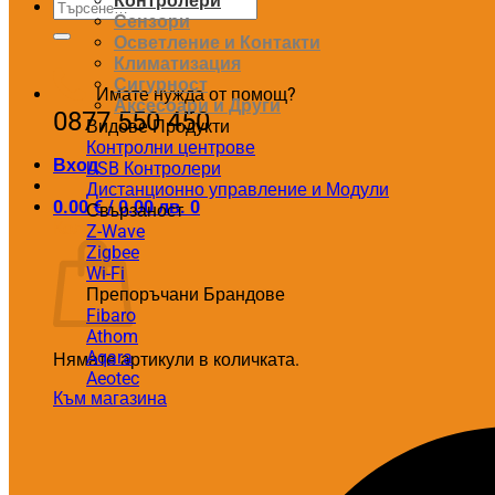
Контролери
Търсене
Сензори
за:
Осветление и Контакти
Климатизация
Сигурност
Имате нужда от помощ?
Аксесоари и Други
0877 550 450
Видове Продукти
Контролни центрове
Вход
USB Контролери
Дистанционно управление и Модули
0.00
€
/ 0.00 лв.
0
Свързаност
Количка
Z-Wave
Zigbee
Wi-Fi
Препоръчани Брандове
Fibaro
Athom
Aqara
Нямате артикули в количката.
Aeotec
Към магазина