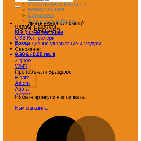
за:
Осветление и Контакти
Климатизация
Сигурност
Аксесоари и Други
Имате нужда от помощ?
Видове Продукти
0877 550 450
Контролни центрове
USB Контролери
Вход
Дистанционно управление и Модули
Свързаност
0.00
€
/ 0.00 лв.
0
Z-Wave
Количка
Zigbee
Wi-Fi
Препоръчани Брандове
Fibaro
Athom
Aqara
Aeotec
Нямате артикули в количката.
Към магазина
M