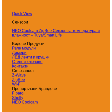
Quick View
Сензори
NEO Coolcam ZigBee Сензор за температура и
влажност – Tuya/Smart Life
Видове Продукти
Реле модули
Димери
ЛЕД ленти и крушки
Стенни ключове
Контакти
Свързаност
Z-Wave
ZigBee
Wi-Fi
Препоръчани Брандове
Fibaro
Shelly
NEO Coolcam