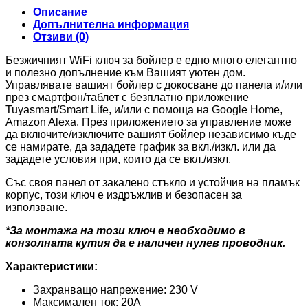
-
Описание
Tuya/Smart
Допълнителна информация
Life
Отзиви (0)
Безжичният WiFi ключ за бойлер е едно много елегантно
и полезно допълнение към Вашият уютен дом.
Управлявате вашият бойлер с докосване до панела и/или
през смартфон/таблет с безплатно приложение
Tuyasmart/Smart Life, и/или с помоща на Google Home,
Amazon Alexa. През приложението за управление може
да включите/изключите вашият бойлер независимо къде
се намирате, да зададете график за вкл./изкл. или да
зададете условия при, които да се вкл./изкл.
Със своя панел от закалено стъкло и устойчив на пламък
корпус, този ключ е издръжлив и безопасен за
използване.
*За монтажа на този ключ е необходимо в
конзолната кутия да е наличен нулев проводник.
Характеристики:
Захранващо напрежение: 230 V
Максимален ток: 20А