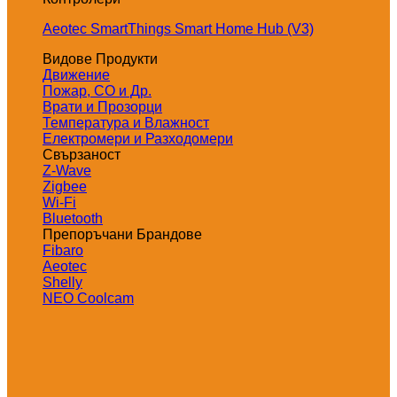
Aeotec SmartThings Smart Home Hub (V3)
Видове Продукти
Движение
Пожар, СО и Др.
Врати и Прозорци
Температура и Влажност
Електромери и Разходомери
Свързаност
Z-Wave
Zigbee
Wi-Fi
Bluetooth
Препоръчани Брандове
Fibaro
Aeotec
Shelly
NEO Coolcam