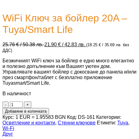
WiFi Ключ за бойлер 20A –
Tuya/Smart Life
Original
Текущата
25.76
€
/ 50.38 лв.
21.90
€
/ 42.83 лв.
(
18.25
€
/ 35.69 лв.
без
price
цена
ДДС)
was:
е:
Безжичният WiFi ключ за бойлер е едно много елегантно
25.76 €
21.90 €
и полезно допълнение към Вашият уютен дом.
/
/
Управлявате вашият бойлер с докосване до панела и/или
50.38 лв..
42.83 лв..
през смартфон/таблет с безплатно приложение
Tuyasmart/Smart Life.
В наличност
количество
за
Добавяне в количката
WiFi
Курс: 1 EUR = 1.95583 BGN
Код:
DS-161
Категории:
Ключ
Осветление и контакти
,
Стенни ключове
Етикети:
Tuya
,
за
Wi-Fi
бойлер
Друг
20A