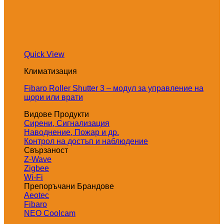
Quick View
Климатизация
Fibaro Roller Shutter 3 – модул за управление на
щори или врати
Видове Продукти
Сирени, Сигнализация
Наводнение, Пожар и др.
Контрол на достъп и наблюдение
Свързаност
Z-Wave
Zigbee
Wi-Fi
Препоръчани Брандове
Aeotec
Fibaro
NEO Coolcam