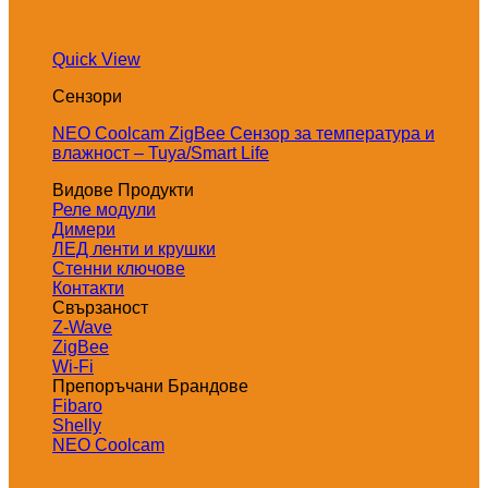
Quick View
Сензори
NEO Coolcam ZigBee Сензор за температура и
влажност – Tuya/Smart Life
Видове Продукти
Реле модули
Димери
ЛЕД ленти и крушки
Стенни ключове
Контакти
Свързаност
Z-Wave
ZigBee
Wi-Fi
Препоръчани Брандове
Fibaro
Shelly
NEO Coolcam