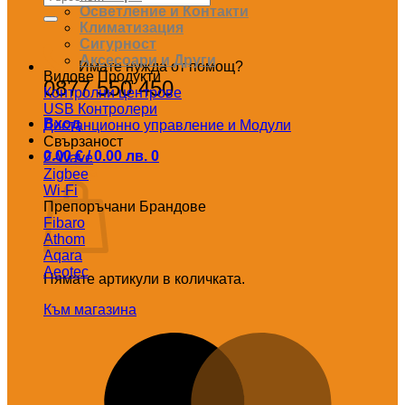
за:
Осветление и Контакти
Климатизация
Сигурност
Аксесоари и Други
Имате нужда от помощ?
Видове Продукти
0877 550 450
Контролни центрове
USB Контролери
Вход
Дистанционно управление и Модули
Свързаност
0.00
€
/ 0.00 лв.
0
Z-Wave
Количка
Zigbee
Wi-Fi
Препоръчани Брандове
Fibaro
Athom
Aqara
Aeotec
Нямате артикули в количката.
Към магазина
M