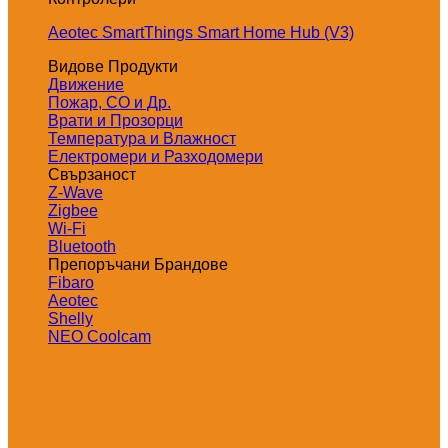
Aeotec SmartThings Smart Home Hub (V3)
Видове Продукти
Движение
Пожар, СО и Др.
Врати и Прозорци
Температура и Влажност
Електромери и Разходомери
Свързаност
Z-Wave
Zigbee
Wi-Fi
Bluetooth
Препоръчани Брандове
Fibaro
Aeotec
Shelly
NEO Coolcam