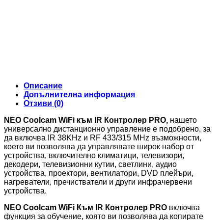
Описание
Допълнителна информация
Отзиви (0)
NEO Coolcam WiFi към IR Контролер PRO,
нашето
универсално дистанционно управление е подобрено, за
да включва IR 38KHz и RF 433/315 MHz възможности,
което ви позволява да управлявате широк набор от
устройства, включително климатици, телевизори,
декодери, телевизионни кутии, светлини, аудио
устройства, проектори, вентилатори, DVD плейъри,
нагреватели, пречистватели и други инфрачервени
устройства.
NEO Coolcam WiFi Към IR Контролер PRO
включва
функция за обучение, която ви позволява да копирате