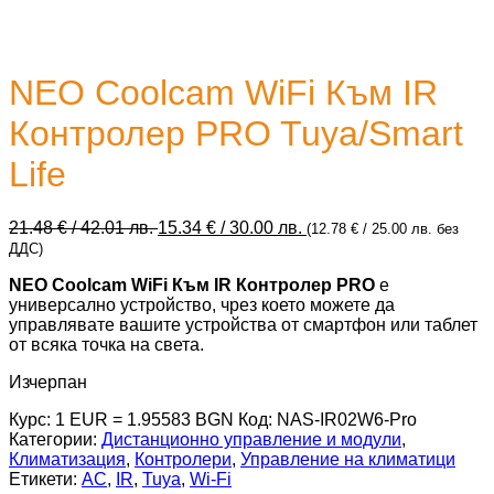
NEO Coolcam WiFi Към IR
Контролер PRO Tuya/Smart
Life
Original
Текущата
21.48
€
/ 42.01 лв.
15.34
€
/ 30.00 лв.
(
12.78
€
/ 25.00 лв.
без
price
цена
ДДС)
was:
е:
NEO Coolcam WiFi Към IR Контролер PRO
е
21.48 €
15.34 €
универсално устройство, чрез което можете да
/
/
управлявате вашите устройства от смартфон или таблет
42.01 лв..
30.00 лв..
от всяка точка на света.
Изчерпан
Курс: 1 EUR = 1.95583 BGN
Код:
NAS-IR02W6-Pro
Категории:
Дистанционно управление и модули
,
Климатизация
,
Контролери
,
Управление на климатици
Етикети:
AC
,
IR
,
Tuya
,
Wi-Fi