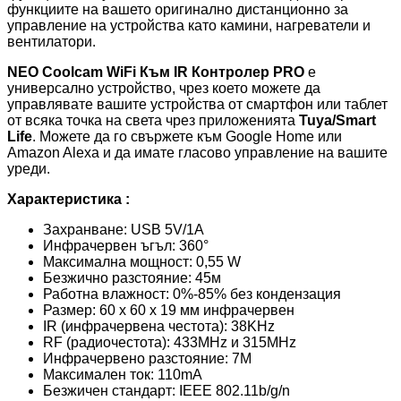
функциите на вашето оригинално дистанционно за
управление на устройства като камини, нагреватели и
вентилатори.
NEO Coolcam WiFi Към IR Контролер PRO
е
универсално устройство, чрез което можете да
управлявате вашите устройства от смартфон или таблет
от всяка точка на света чрез приложенията
Tuya/Smart
Life
. Можете да го свържете към Google Home или
Amazon Alexa и да имате гласово управление на вашите
уреди.
Характеристика :
Захранване: USB 5V/1A
Инфрачервен ъгъл: 360°
Максимална мощност: 0,55 W
Безжично разстояние: 45м
Работна влажност: 0%-85% без кондензация
Размер: 60 x 60 x 19 мм инфрачервен
IR (инфрачервена честота): 38KHz
RF (радиочестота): 433MHz и 315MHz
Инфрачервено разстояние: 7M
Максимален ток: 110mA
Безжичен стандарт: IEEE 802.11b/g/n