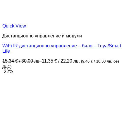
Quick View
Дистанционно управление и модули
WiFi IR дистанционно управление – бяло – Tuya/Smart
Life
Original
Текущата
15.34
€
/ 30.00 лв.
11.35
€
/ 22.20 лв.
(
9.46
€
/ 18.50 лв.
без
price
цена
ДДС)
was:
е:
-22%
15.34 €
11.35 €
/
/
30.00 лв..
22.20 лв..