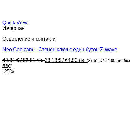
Quick View
Изчерпан
Осветление и контакти
Neo Coolcam – Стенен ключ с един бутон Z-Wave
Original
Текущата
42.34
€
/ 82.81 лв.
33.13
€
/ 64.80 лв.
(
27.61
€
/ 54.00 лв.
без
price
цена
ДДС)
was:
е:
-25%
42.34 €
33.13 €
/
/
82.81 лв..
64.80 лв..