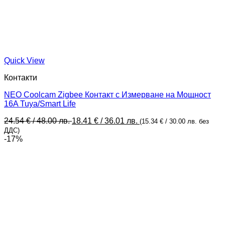
Quick View
Контакти
NEO Coolcam Zigbee Контакт с Измерване на Мощност
16A Tuya/Smart Life
Original
Текущата
24.54
€
/ 48.00 лв.
18.41
€
/ 36.01 лв.
(
15.34
€
/ 30.00 лв.
без
price
цена
ДДС)
was:
е:
-17%
24.54 €
18.41 €
/
/
48.00 лв..
36.01 лв..