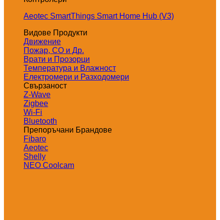
Aeotec SmartThings Smart Home Hub (V3)
Видове Продукти
Движение
Пожар, СО и Др.
Врати и Прозорци
Температура и Влажност
Електромери и Разходомери
Свързаност
Z-Wave
Zigbee
Wi-Fi
Bluetooth
Препоръчани Брандове
Fibaro
Aeotec
Shelly
NEO Coolcam