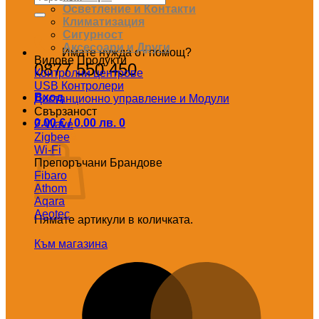
за:
Осветление и Контакти
Климатизация
Сигурност
Аксесоари и Други
Имате нужда от помощ?
Видове Продукти
0877 550 450
Контролни центрове
USB Контролери
Вход
Дистанционно управление и Модули
Свързаност
0.00
€
/ 0.00 лв.
0
Z-Wave
Количка
Zigbee
Wi-Fi
Препоръчани Брандове
Fibaro
Athom
Aqara
Aeotec
Нямате артикули в количката.
Към магазина
M