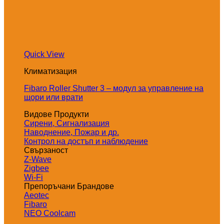
Quick View
Климатизация
Fibaro Roller Shutter 3 – модул за управление на
щори или врати
Видове Продукти
Сирени, Сигнализация
Наводнение, Пожар и др.
Контрол на достъп и наблюдение
Свързаност
Z-Wave
Zigbee
Wi-Fi
Препоръчани Брандове
Aeotec
Fibaro
NEO Coolcam