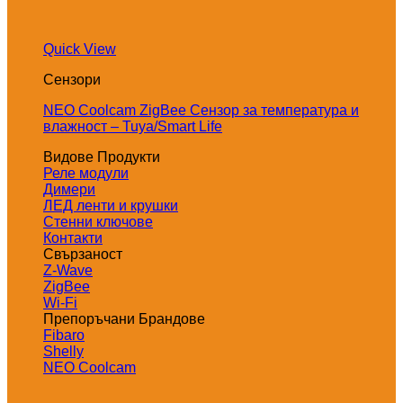
Quick View
Сензори
NEO Coolcam ZigBee Сензор за температура и
влажност – Tuya/Smart Life
Видове Продукти
Реле модули
Димери
ЛЕД ленти и крушки
Стенни ключове
Контакти
Свързаност
Z-Wave
ZigBee
Wi-Fi
Препоръчани Брандове
Fibaro
Shelly
NEO Coolcam