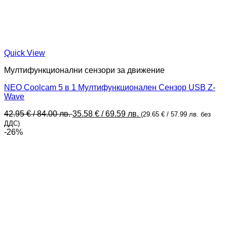
Quick View
Мултифункционални сензори за движение
NEO Coolcam 5 в 1 Мултифункционален Сензор USB Z-
Wave
Original
Текущата
42.95
€
/ 84.00 лв.
35.58
€
/ 69.59 лв.
(
29.65
€
/ 57.99 лв.
без
price
цена
ДДС)
was:
е:
-26%
42.95 €
35.58 €
/
/
84.00 лв..
69.59 лв..