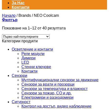
За Нас
Контакти
Начало
/
Brands
/
NEO Coolcam
Филтър
Sorted
Показване на 1–12 от 40 резултата
by
popularity
Категории продукти
Осветление и контакти
Реле модули
Димери
LED
Стенни ключове
Контакти
Сензори
Мултифункционални сензори за движение
Сензори за врати и прозорци
Сензори за температура и влажност
Сензори за пожар, CO и др.
Електромери и разходомери
Сигурност
Контрол на достъп, видео наблюдение