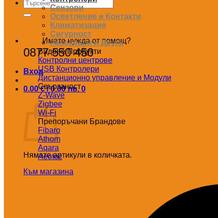
Търсене
Сензори
за:
Осветление и Контакти
Климатизация
Сигурност
Имате нужда от помощ?
Аксесоари и Други
0877 550 450
Видове Продукти
Контролни центрове
USB Контролери
Вход
Дистанционно управление и Модули
Свързаност
0.00
€
/ 0.00 лв.
0
Z-Wave
Количка
Zigbee
Wi-Fi
Препоръчани Брандове
Fibaro
Athom
Aqara
Нямате артикули в количката.
Aeotec
Към магазина