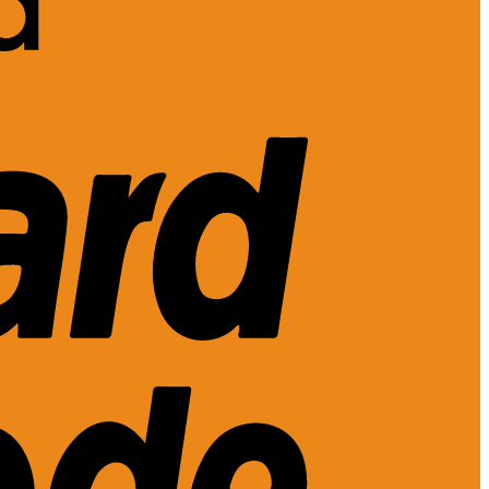
MasterCard
2