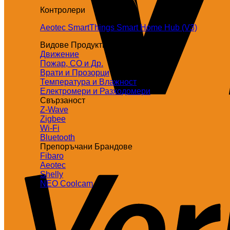
Контролери
Aeotec SmartThings Smart Home Hub (V3)
Видове Продукти
Движение
Пожар, СО и Др.
Врати и Прозорци
Температура и Влажност
Електромери и Разходомери
Свързаност
Z-Wave
Zigbee
Wi-Fi
Bluetooth
Препоръчани Брандове
Fibaro
Aeotec
Shelly
NEO Coolcam