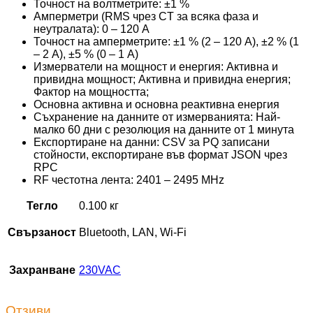
Точност на волтметрите: ±1 %
Амперметри (RMS чрез CT за всяка фаза и
неутралата): 0 – 120 A
Точност на амперметрите: ±1 % (2 – 120 A), ±2 % (1
– 2 A), ±5 % (0 – 1 A)
Измерватели на мощност и енергия: Активна и
привидна мощност; Активна и привидна енергия;
Фактор на мощността;
Основна активна и основна реактивна енергия
Съхранение на данните от измерванията: Най-
малко 60 дни с резолюция на данните от 1 минута
Експортиране на данни: CSV за PQ записани
стойности, експортиране във формат JSON чрез
RPC
RF честотна лента: 2401 – 2495 MHz
Тегло
0.100 кг
Свързаност
Bluetooth, LAN, Wi-Fi
Захранване
230VAC
Отзиви