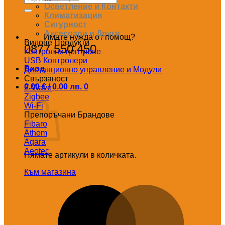
за:
Осветление и Контакти
Климатизация
Сигурност
Аксесоари и Други
Имате нужда от помощ?
Видове Продукти
0877 550 450
Контролни центрове
USB Контролери
Вход
Дистанционно управление и Модули
Свързаност
0.00
€
/ 0.00 лв.
0
Z-Wave
Количка
Zigbee
Wi-Fi
Препоръчани Брандове
Fibaro
Athom
Aqara
Aeotec
Нямате артикули в количката.
Към магазина
M