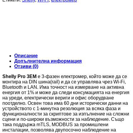
+
3x
120A
Clamps
-
Измерване
на
Мощността
Описание
Допълнителна информация
Отзиви (0)
Shelly Pro 3EM
е 3-фазен електромер, който може да се
монтира на DIN шина(rail) и да се управлява чрез Wi-Fi,
Bluetooth и LAN. Има точност на измерване на активна
енергия от 1% и може да следи консумацията на енергия
на уреди, електрически вериги и офис оборудване
поотделно. Освен това има 60 дни исторически данни на
устройството с 1-минутна резолюция за всяка фаза и
функционалности за скриптове за изпълнение на сложни
сцени и по-широки възможности за наблюдение. Също
така поддържа mTLS, MODBUS за промишлени
инсталации, позволява двупосочно наблюдение на