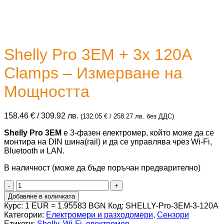
Shelly Pro 3EM + 3x 120A
Clamps – Измерване на
Мощността
158.46
€
/ 309.92 лв.
(
132.05
€
/ 258.27 лв.
без ДДС)
Shelly Pro 3EM
е 3-фазен електромер, който може да се
монтира на DIN шина(rail) и да се управлява чрез Wi-Fi,
Bluetooth и LAN.
В наличност (може да бъде поръчан предварително)
количество
за
Добавяне в количката
Shelly
Курс: 1 EUR = 1.95583 BGN
Код:
SHELLY-Pro-3EM-3-120A
Pro
Категории:
Електромери и разходомери
,
Сензори
3EM
Етикети:
Shelly
,
Wi-Fi
,
електромер