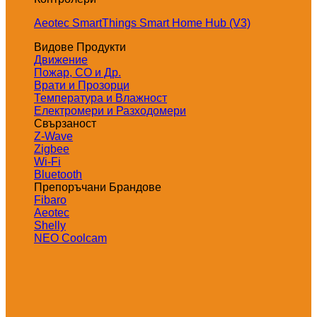
Aeotec SmartThings Smart Home Hub (V3)
Видове Продукти
Движение
Пожар, СО и Др.
Врати и Прозорци
Температура и Влажност
Електромери и Разходомери
Свързаност
Z-Wave
Zigbee
Wi-Fi
Bluetooth
Препоръчани Брандове
Fibaro
Aeotec
Shelly
NEO Coolcam