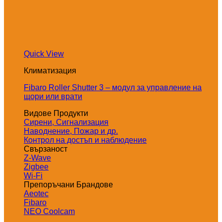
Quick View
Климатизация
Fibaro Roller Shutter 3 – модул за управление на
щори или врати
Видове Продукти
Сирени, Сигнализация
Наводнение, Пожар и др.
Контрол на достъп и наблюдение
Свързаност
Z-Wave
Zigbee
Wi-Fi
Препоръчани Брандове
Aeotec
Fibaro
NEO Coolcam