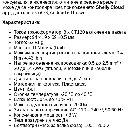
консумацията на енергия, отчитане в реално време и
може да се контролира чрез приложението
Shelly Cloud
app
, достъпно за iOS, Android и Huawei.
Характеристика:
Токов трансформатор: 3 x CT120 включени в пакета
Размер: 94 x 19 x 69 ±0.5 мм
Тегло: 62 ±1 g
Монтаж: DIN шина(Rail)
Максимален въртящ момент на винтови клеми: 0,4
Nm / 4,43 lbin
Напречно сечение на проводника: 0,5 до 2,5 mm² /
20 до 14 AWG (твърди, многожилни и кабелни
накрайници)
Дължина на проводника: 6 до 7 mm
Материал на корпуса: Пластмаса
Цвят: бял
Околна температура: -20 °C до 40 °C
Влажност: 30 % до 70 % RH
Макс. надморска височина: 2000м
Захранващо напрежение AC: 110 – 240 V, 50/60 Hz
Консумирана мощност: < 3 W
Температурен датчик: Да
Волтметри (RMS за всяка фаза): 100 – 260 V