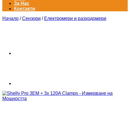
За Нас
Контакти
Начало
/
Сензори
/
Електромери и разходомери