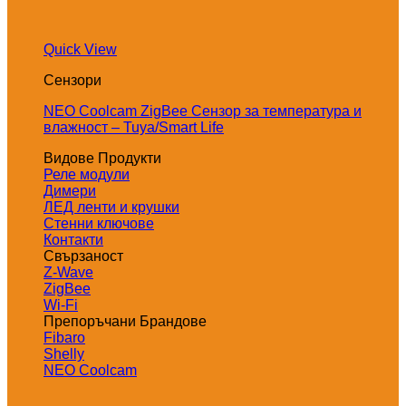
Quick View
Сензори
NEO Coolcam ZigBee Сензор за температура и
влажност – Tuya/Smart Life
Видове Продукти
Реле модули
Димери
ЛЕД ленти и крушки
Стенни ключове
Контакти
Свързаност
Z-Wave
ZigBee
Wi-Fi
Препоръчани Брандове
Fibaro
Shelly
NEO Coolcam