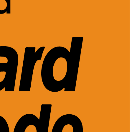
MasterCard
2