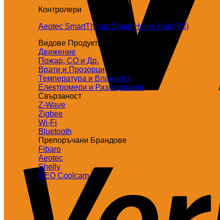
Контролери
Aeotec SmartThings Smart Home Hub (V3)
Видове Продукти
Движение
Пожар, СО и Др.
Врати и Прозорци
Температура и Влажност
Електромери и Разходомери
Свързаност
Z-Wave
Zigbee
Wi-Fi
Bluetooth
Препоръчани Брандове
Fibaro
Aeotec
Shelly
NEO Coolcam