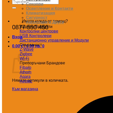
Търсене
Сензори
за:
Осветление и Контакти
Климатизация
Сигурност
Имате нужда от помощ?
Аксесоари и Други
0877 550 450
Видове Продукти
Контролни центрове
USB Контролери
Вход
Дистанционно управление и Модули
Свързаност
0.00
€
/ 0.00 лв.
0
Z-Wave
Количка
Zigbee
Wi-Fi
Препоръчани Брандове
Fibaro
Athom
Aqara
Нямате артикули в количката.
Aeotec
Към магазина