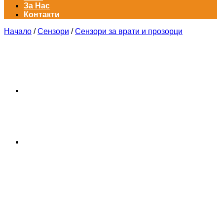
За Нас
Контакти
Начало
/
Сензори
/
Сензори за врати и прозорци