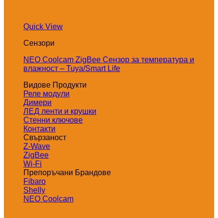
Quick View
Сензори
NEO Coolcam ZigBee Сензор за температура и
влажност – Tuya/Smart Life
Видове Продукти
Реле модули
Димери
ЛЕД ленти и крушки
Стенни ключове
Контакти
Свързаност
Z-Wave
ZigBee
Wi-Fi
Препоръчани Брандове
Fibaro
Shelly
NEO Coolcam