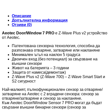
Описание
Допълнителна информация
Отзиви (0)
Aeotec Door/Window 7 PRO
е Z-Wave Plus v2 устройство
от Aeotec.
Патентована сензорна технология, способна да
разпознава отваряне, затваряне или накланяне
Минимален ъгъл на наклон 5 градуса
Двоичен вход (без потенциал) за свързване на
външни сензори
Живот на батерията – 3 години
Защита от намеса(демонтаж)
Z-Wave Plus v2 (Z-Wave 700) – Z-Wave Smart Start и
S2 сигурност
Най-малкият, пълнофункционален сензор за отваряне/
затваряне на Aeotec с 2 вградени сензора: сензор за
отваряне/затваряне и сензор за накланяне.
Към Aeotec Door/Window Sensor 7 PRO могат да бъдат
свързани външни бинарни сензори (сензор за