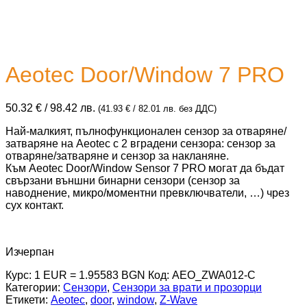
Aeotec Door/Window 7 PRO
50.32
€
/ 98.42 лв.
(
41.93
€
/ 82.01 лв.
без ДДС)
Най-малкият, пълнофункционален сензор за отваряне/
затваряне на Aeotec с 2 вградени сензора: сензор за
отваряне/затваряне и сензор за накланяне.
Към Aeotec Door/Window Sensor 7 PRO могат да бъдат
свързани външни бинарни сензори (сензор за
наводнение, микро/моментни превключватели, …) чрез
сух контакт.
Изчерпан
Курс: 1 EUR = 1.95583 BGN
Код:
AEO_ZWA012-C
Категории:
Сензори
,
Сензори за врати и прозорци
Етикети:
Aeotec
,
door
,
window
,
Z-Wave