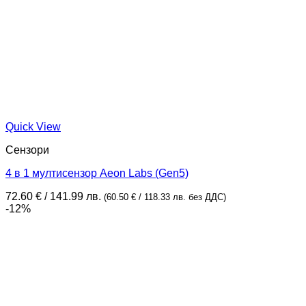
Quick View
Сензори
4 в 1 мултисензор Aeon Labs (Gen5)
72.60
€
/ 141.99 лв.
(
60.50
€
/ 118.33 лв.
без ДДС)
-12%