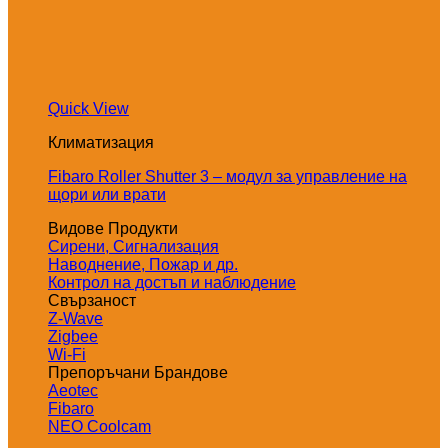
Quick View
Климатизация
Fibaro Roller Shutter 3 – модул за управление на
щори или врати
Видове Продукти
Сирени, Сигнализация
Наводнение, Пожар и др.
Контрол на достъп и наблюдение
Свързаност
Z-Wave
Zigbee
Wi-Fi
Препоръчани Брандове
Aeotec
Fibaro
NEO Coolcam