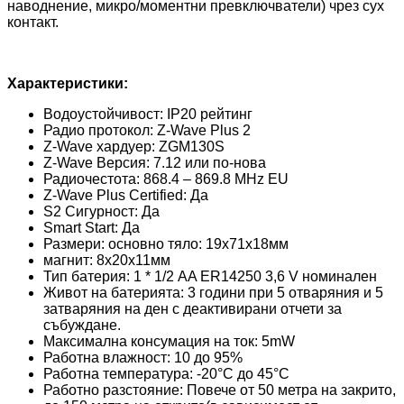
наводнение, микро/моментни превключватели) чрез сух
контакт.
Характеристики:
Водоустойчивост: IP20 рейтинг
Радио протокол: Z-Wave Plus 2
Z-Wave хардуер: ZGM130S
Z-Wave Версия: 7.12 или по-нова
Радиочестота: 868.4 – 869.8 MHz EU
Z-Wave Plus Certified: Да
S2 Сигурност: Да
Smart Start: Да
Размери: основно тяло: 19x71x18мм
магнит: 8x20x11мм
Тип батерия: 1 * 1/2 AA ER14250 3,6 V номинален
Живот на батерията: 3 години при 5 отваряния и 5
затваряния на ден с деактивирани отчети за
събуждане.
Максимална консумация на ток: 5mW
Работна влажност: 10 до 95%
Работна температура: -20°C до 45°C
Работно разстояние: Повече от 50 метра на закрито,