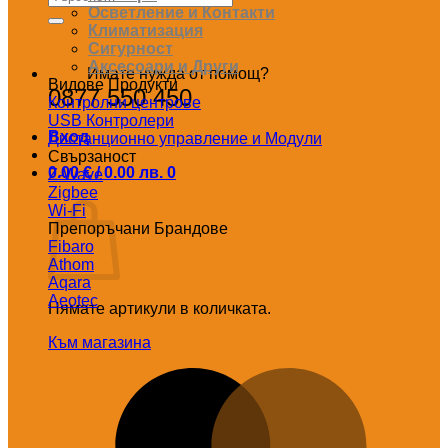
за:
Осветление и Контакти
Климатизация
Сигурност
Аксесоари и Други
Имате нужда от помощ?
Видове Продукти
0877 550 450
Контролни центрове
USB Контролери
Вход
Дистанционно управление и Модули
Свързаност
0.00
€
/ 0.00 лв.
0
Z-Wave
Количка
Zigbee
Wi-Fi
Препоръчани Брандове
Fibaro
Athom
Aqara
Aeotec
Нямате артикули в количката.
Към магазина
M