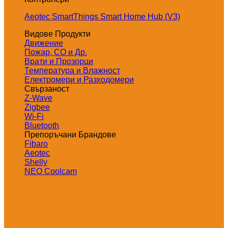
Aeotec SmartThings Smart Home Hub (V3)
Видове Продукти
Движение
Пожар, СО и Др.
Врати и Прозорци
Температура и Влажност
Електромери и Разходомери
Свързаност
Z-Wave
Zigbee
Wi-Fi
Bluetooth
Препоръчани Брандове
Fibaro
Aeotec
Shelly
NEO Coolcam