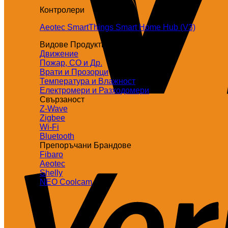
Контролери
Aeotec SmartThings Smart Home Hub (V3)
Видове Продукти
Движение
Пожар, СО и Др.
Врати и Прозорци
Температура и Влажност
Електромери и Разходомери
Свързаност
Z-Wave
Zigbee
Wi-Fi
Bluetooth
Препоръчани Брандове
Fibaro
Aeotec
Shelly
NEO Coolcam