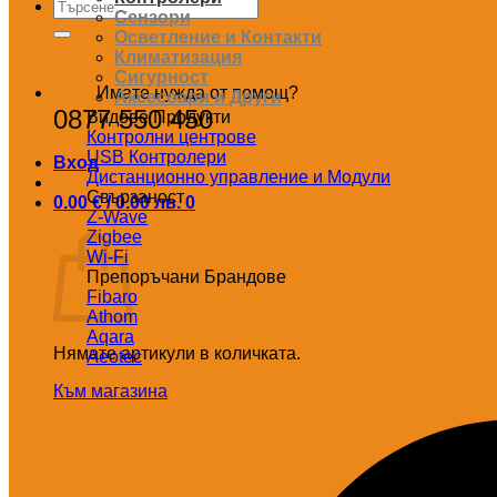
Търсене
Сензори
за:
Осветление и Контакти
Климатизация
Сигурност
Имате нужда от помощ?
Аксесоари и Други
0877 550 450
Видове Продукти
Контролни центрове
USB Контролери
Вход
Дистанционно управление и Модули
Свързаност
0.00
€
/ 0.00 лв.
0
Z-Wave
Количка
Zigbee
Wi-Fi
Препоръчани Брандове
Fibaro
Athom
Aqara
Нямате артикули в количката.
Aeotec
Към магазина