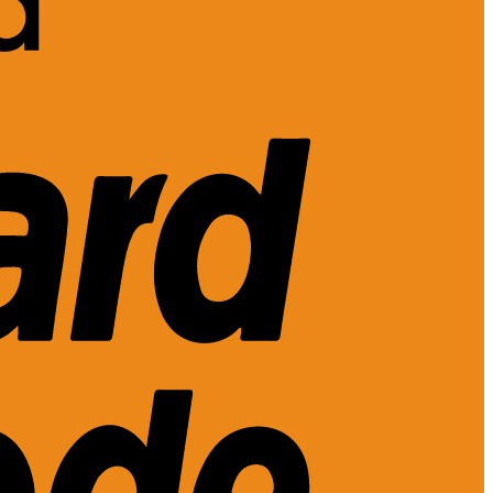
MasterCard
2