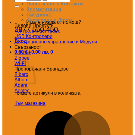
за:
Осветление и Контакти
Климатизация
Сигурност
Аксесоари и Други
Имате нужда от помощ?
Видове Продукти
0877 550 450
Контролни центрове
USB Контролери
Вход
Дистанционно управление и Модули
Свързаност
0.00
€
/ 0.00 лв.
0
Z-Wave
Количка
Zigbee
Wi-Fi
Препоръчани Брандове
Fibaro
Athom
Aqara
Aeotec
Нямате артикули в количката.
Към магазина
M