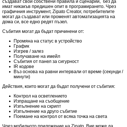
създават свои собствени правила и сценарии, без да
имат никакъв предишен опит в програмирането. Чрез
графичния инструмент, Zipato Creator, потребителите
могат да създават или променят автоматизацията на
дома си, все едно редят пъзел.
Събития могат да бъдат причинени от:
Промяна на статус в устройство
График
Изгрев / залез
Получаване на имейл
Събития от панел за сигурност
IR кодове
Въз основа на равни интервали от време (секунди /
минути)
Действия, които могат да бъдат получени от събития:
Контрол на осветлението
Изпращане на съобщение
Изпълнение на скрипт
Изпълнение на друго събитие
Поемане на контрол от всяка точка на света
Чрез мобилното приложение на Zipato, Вие може да