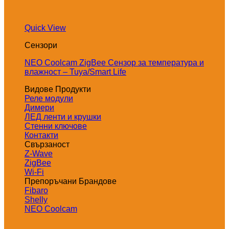
Quick View
Сензори
NEO Coolcam ZigBee Сензор за температура и
влажност – Tuya/Smart Life
Видове Продукти
Реле модули
Димери
ЛЕД ленти и крушки
Стенни ключове
Контакти
Свързаност
Z-Wave
ZigBee
Wi-Fi
Препоръчани Брандове
Fibaro
Shelly
NEO Coolcam