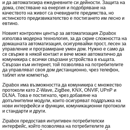
и да автоматизира ежедневните си дейности. Защита на
дома, спестяване на енергия и подобряване на
качеството на живот са очевидните предимства, но
истинското предизвикателство е постигането им лесно и
евтино.
Новият контролен център за автоматизация Zipabox
използва модерна технология, за да скрие сложността на
домашната автоматизация, осигурявайки прост, лесен за
управление и програмиране умен дом. Нужно е само да
се свърже в някой контакт и вече може автоматично да
комуникира с всички свързани устройства в къщата.
Свързан към интернет, той позволява на потребителите
да управляват своя дом дистанционно, чрез телефон,
таблет или компютър.
Zipabox има възможността да комуникира с множество
протоколи като Z-Wave, ZigBee, KNX, ONVIF, UPnP и
DLNA. Това е постигнато, чрез добавяне на
допълнителни модули, които осигуряват поддръжка на
нови интерфейси и функции, комуникационни протоколи
и стандарти и други.
Zipabox предоставя интуитивен потребителски
интерфейс, който позволява на потребителите да