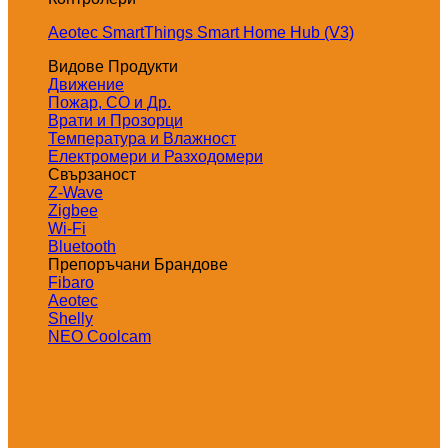
Aeotec SmartThings Smart Home Hub (V3)
Видове Продукти
Движение
Пожар, СО и Др.
Врати и Прозорци
Температура и Влажност
Електромери и Разходомери
Свързаност
Z-Wave
Zigbee
Wi-Fi
Bluetooth
Препоръчани Брандове
Fibaro
Aeotec
Shelly
NEO Coolcam