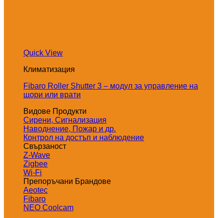
Quick View
Климатизация
Fibaro Roller Shutter 3 – модул за управление на
щори или врати
Видове Продукти
Сирени, Сигнализация
Наводнение, Пожар и др.
Контрол на достъп и наблюдение
Свързаност
Z-Wave
Zigbee
Wi-Fi
Препоръчани Брандове
Aeotec
Fibaro
NEO Coolcam