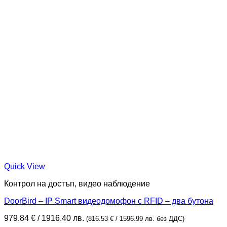
Quick View
Контрол на достъп, видео наблюдение
DoorBird – IP Smart видеодомофон с RFID – два бутона
979.84
€
/ 1916.40 лв.
(
816.53
€
/ 1596.99 лв.
без ДДС)