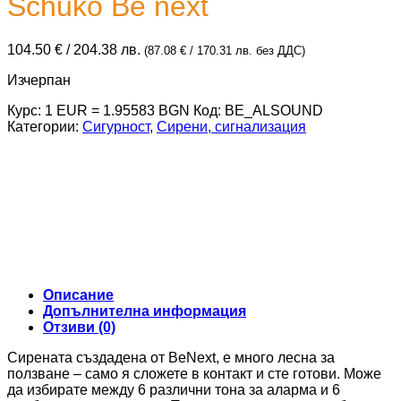
Schuko Be next
104.50
€
/ 204.38 лв.
(
87.08
€
/ 170.31 лв.
без ДДС)
Изчерпан
Курс: 1 EUR = 1.95583 BGN
Код:
BE_ALSOUND
Категории:
Сигурност
,
Сирени, сигнализация
Описание
Допълнителна информация
Отзиви (0)
Сирената създадена от BeNext, е много лесна за
ползване – само я сложете в контакт и сте готови. Може
да избирате между 6 различни тона за аларма и 6