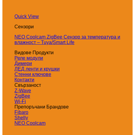
Quick View
Сензори
NEO Coolcam ZigBee Сензор за температура и
влажност – Tuya/Smart Life
Видове Продукти
Реле модули
Димери
ЛЕД ленти и крушки
Стенни ключове
Контакти
Свързаност
Z-Wave
ZigBee
Wi-Fi
Препоръчани Брандове
Fibaro
Shelly
NEO Coolcam