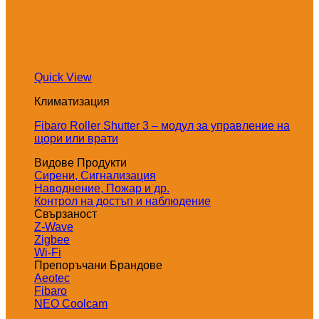
Quick View
Климатизация
Fibaro Roller Shutter 3 – модул за управление на
щори или врати
Видове Продукти
Сирени, Сигнализация
Наводнение, Пожар и др.
Контрол на достъп и наблюдение
Свързаност
Z-Wave
Zigbee
Wi-Fi
Препоръчани Брандове
Aeotec
Fibaro
NEO Coolcam