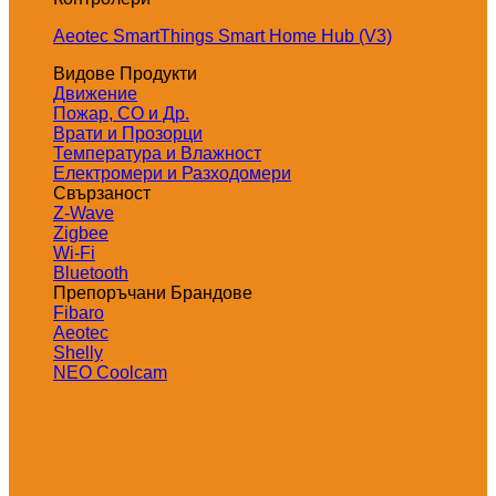
Aeotec SmartThings Smart Home Hub (V3)
Видове Продукти
Движение
Пожар, СО и Др.
Врати и Прозорци
Температура и Влажност
Електромери и Разходомери
Свързаност
Z-Wave
Zigbee
Wi-Fi
Bluetooth
Препоръчани Брандове
Fibaro
Aeotec
Shelly
NEO Coolcam