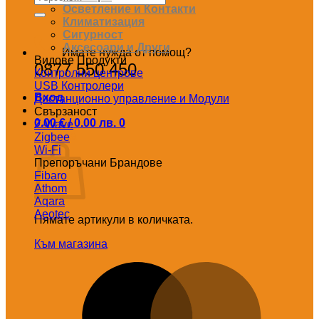
за:
Осветление и Контакти
Климатизация
Сигурност
Аксесоари и Други
Имате нужда от помощ?
Видове Продукти
0877 550 450
Контролни центрове
USB Контролери
Вход
Дистанционно управление и Модули
Свързаност
0.00
€
/ 0.00 лв.
0
Z-Wave
Количка
Zigbee
Wi-Fi
Препоръчани Брандове
Fibaro
Athom
Aqara
Aeotec
Нямате артикули в количката.
Към магазина
M