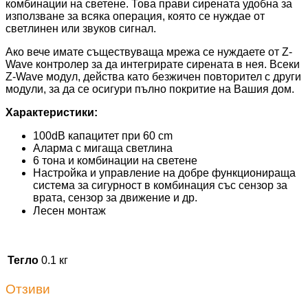
комбинации на светене. Това прави сирената удобна за
използване за всяка операция, която се нуждае от
светлинен или звуков сигнал.
Ако вече имате съществуваща мрежа се нуждаете от Z-
Wave контролер за да интегрирате сирената в нея. Всеки
Z-Wave модул, действа като безжичен повторител с други
модули, за да се осигури пълно покритие на Вашия дом.
Характеристики:
100dB капацитет при 60 cm
Аларма с мигаща светлина
6 тона и комбинации на светене
Настройка и управление на добре функционираща
система за сигурност в комбинация със сензор за
врата, сензор за движение и др.
Лесен монтаж
Тегло
0.1 кг
Отзиви