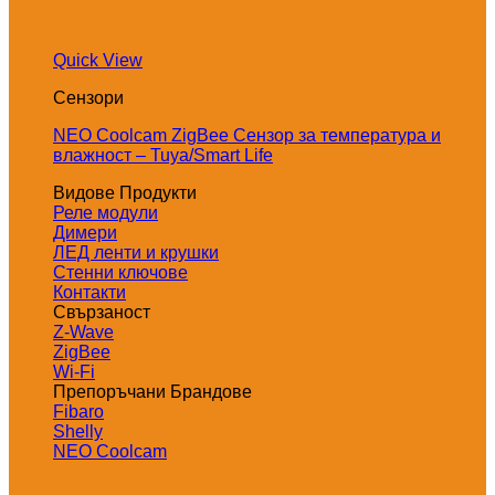
Quick View
Сензори
NEO Coolcam ZigBee Сензор за температура и
влажност – Tuya/Smart Life
Видове Продукти
Реле модули
Димери
ЛЕД ленти и крушки
Стенни ключове
Контакти
Свързаност
Z-Wave
ZigBee
Wi-Fi
Препоръчани Брандове
Fibaro
Shelly
NEO Coolcam