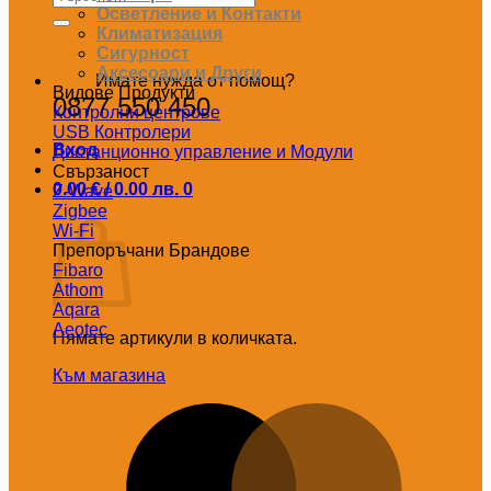
за:
Осветление и Контакти
Климатизация
Сигурност
Аксесоари и Други
Имате нужда от помощ?
Видове Продукти
0877 550 450
Контролни центрове
USB Контролери
Вход
Дистанционно управление и Модули
Свързаност
0.00
€
/ 0.00 лв.
0
Z-Wave
Количка
Zigbee
Wi-Fi
Препоръчани Брандове
Fibaro
Athom
Aqara
Aeotec
Нямате артикули в количката.
Към магазина
M