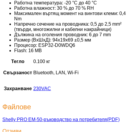
Работна температура: -20 °C до 40 °C
Работна влажност: 30 % до 70 % RH
Максимален въртящ момент на винтови клеми: 0,4
Nm
Напречно сечение на проводника: 0,5 до 2,5 mm²
(твърди, многожилни и кабелни накрайници)
Дължина на оголения проводник: 6 до 7 mm
Размер (ВxШxД): 94x19x69 ±0,5 мм
Процесор: ESP32-D0WDQ6
Flash: 16 MB
Тегло
0.100 кг
Свързаност
Bluetooth, LAN, Wi-Fi
Захранване
230VAC
Файлове
Shelly PRO EM-50-ръководство на потребителя(PDF)
Отзиви