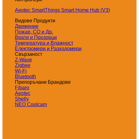
Aeotec SmartThings Smart Home Hub (V3)
Видове Продукти
Движение
Пожар, СО и Др.
Врати и Прозорци
Температура и Влажност
Електромери и Разходомери
Свързаност
Z-Wave
Zigbee
Wi-Fi
Bluetooth
Препоръчани Брандове
Fibaro
Aeotec
Shelly
NEO Coolcam