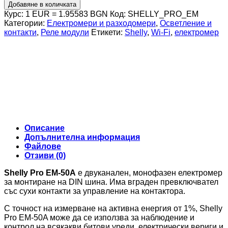
за
Добавяне в количката
Shelly
Курс: 1 EUR = 1.95583 BGN
Код:
SHELLY_PRO_EM
Pro
Категории:
Електромери и разходомери
,
Осветление и
EM
контакти
,
Реле модули
Етикети:
Shelly
,
Wi-Fi
,
електромер
-
50A
Описание
Допълнителна информация
Файлове
Отзиви (0)
Shelly Pro EM-50A
е двуканален, монофазен електромер
за монтиране на DIN шина. Има вграден превключвател
със сухи контакти за управление на контактора.
С точност на измерване на активна енергия от 1%, Shelly
Pro ЕМ-50A може да се използва за наблюдение и
контрол на всякакви битови уреди, електрически вериги и