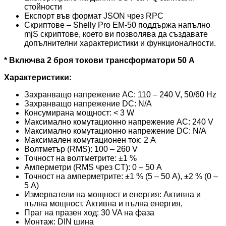
стойности
Експорт във формат JSON чрез RPC
Скриптове – Shelly Pro EM-50 поддържа напълно
mjS скриптове, което ви позволява да създавате
допълнителни характеристики и функционалности.
* Включва 2 броя токови трансформатори 50 A
Характеристики:
Захранващо напрежение AC: 110 – 240 V, 50/60 Hz
Захранващо напрежение DC: N/A
Консумирана мощност: < 3 W
Максимално комутационно напрежение AC: 240 V
Максимално комутационно напрежение DC: N/A
Максимален комутационен ток: 2 A
Волтметър (RMS): 100 – 260 V
Точност на волтметрите: ±1 %
Амперметри (RMS чрез CT): 0 – 50 A
Точност на амперметрите: ±1 % (5 – 50 A), ±2 % (0 –
5 A)
Измерватели на мощност и енергия: Активна и
пълна мощност, Активна и пълна енергия,
Праг на празен ход: 30 VA на фаза
Монтаж: DIN шина