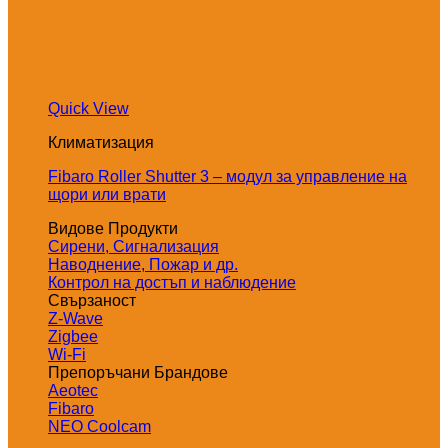
Quick View
Климатизация
Fibaro Roller Shutter 3 – модул за управление на
щори или врати
Видове Продукти
Сирени, Сигнализация
Наводнение, Пожар и др.
Контрол на достъп и наблюдение
Свързаност
Z-Wave
Zigbee
Wi-Fi
Препоръчани Брандове
Aeotec
Fibaro
NEO Coolcam