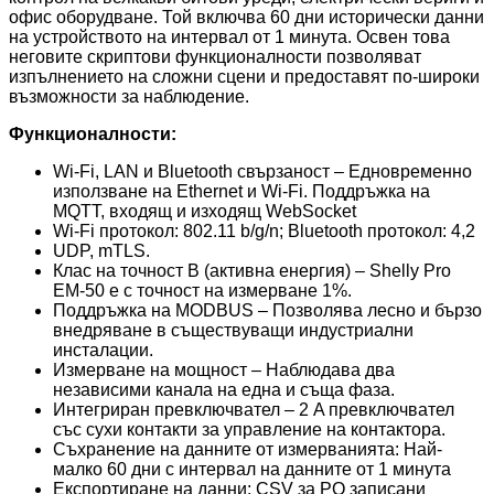
офис оборудване. Той включва 60 дни исторически данни
на устройството на интервал от 1 минута. Освен това
неговите скриптови функционалности позволяват
изпълнението на сложни сцени и предоставят по-широки
възможности за наблюдение.
Функционалности:
Wi-Fi, LAN и Bluetooth свързаност – Едновременно
използване на Ethernet и Wi-Fi. Поддръжка на
MQTT, входящ и изходящ WebSocket
Wi-Fi протокол: 802.11 b/g/n; Bluetooth протокол: 4,2
UDP, mTLS.
Клас на точност B (активна енергия) – Shelly Pro
EM-50 е с точност на измерване 1%.
Поддръжка на MODBUS – Позволява лесно и бързо
внедряване в съществуващи индустриални
инсталации.
Измерване на мощност – Наблюдава два
независими канала на една и съща фаза.
Интегриран превключвател – 2 A превключвател
със сухи контакти за управление на контактора.
Съхранение на данните от измерванията: Най-
малко 60 дни с интервал на данните от 1 минута
Експортиране на данни: CSV за PQ записани