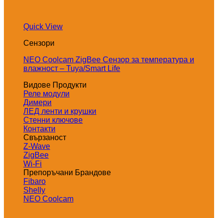
Quick View
Сензори
NEO Coolcam ZigBee Сензор за температура и
влажност – Tuya/Smart Life
Видове Продукти
Реле модули
Димери
ЛЕД ленти и крушки
Стенни ключове
Контакти
Свързаност
Z-Wave
ZigBee
Wi-Fi
Препоръчани Брандове
Fibaro
Shelly
NEO Coolcam