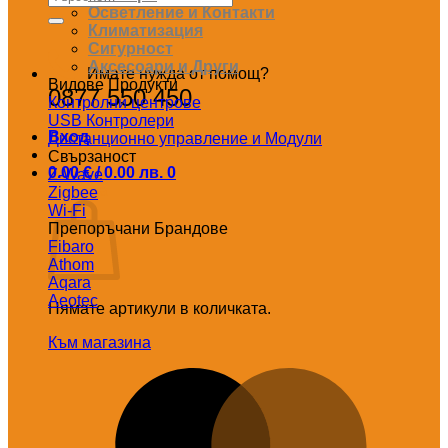
за:
Осветление и Контакти
Климатизация
Сигурност
Аксесоари и Други
Имате нужда от помощ?
Видове Продукти
0877 550 450
Контролни центрове
USB Контролери
Вход
Дистанционно управление и Модули
Свързаност
0.00
€
/ 0.00 лв.
0
Z-Wave
Количка
Zigbee
Wi-Fi
Препоръчани Брандове
Fibaro
Athom
Aqara
Aeotec
Нямате артикули в количката.
Към магазина
M