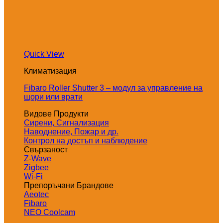
Quick View
Климатизация
Fibaro Roller Shutter 3 – модул за управление на
щори или врати
Видове Продукти
Сирени, Сигнализация
Наводнение, Пожар и др.
Контрол на достъп и наблюдение
Свързаност
Z-Wave
Zigbee
Wi-Fi
Препоръчани Брандове
Aeotec
Fibaro
NEO Coolcam