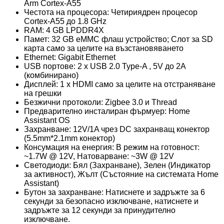
Arm Cortex-A55
Честота на процесора: Четириядрен процесор
Cortex-A55 до 1.8 GHz
RAM: 4 GB LPDDR4X
Памет: 32 GB eMMC флаш устройство; Слот за SD
карта само за целите на възстановяването
Ethernet: Gigabit Ethernet
USB портове: 2 x USB 2.0 Type-A , 5V до 2A
(комбинирано)
Дисплей: 1 x HDMI само за целите на отстраняване
на грешки
Безжични протоколи: Zigbee 3.0 и Thread
Предварително инсталиран фърмуер: Home
Assistant OS
Захранване: 12V/1A чрез DC захранващ конектор
(5.5mm*2.1mm конектор)
Консумация на енергия: В режим на готовност:
~1.7W @ 12V, Натоварване: ~3W @ 12V
Светодиоди: Бял (Захранване), Зелен (Индикатор
за активност), Жълт (Състояние на системата Home
Assistant)
Бутон за захранване: Натиснете и задръжте за 6
секунди за безопасно изключване, натиснете и
задръжте за 12 секунди за принудително
изключване.