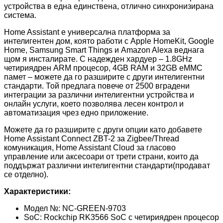
устройства в една единствена, отлично синхронизирана
система.
Home Assistant е универсална платформа за
интелигентен дом, която работи с Apple HomeKit, Google
Home, Samsung Smart Things и Amazon Alexa веднага
щом я инсталирате. С надежден хардуер – 1.8GHz
четириядрен ARM процесор, 4GB RAM и 32GB eMMC
памет – можете да го разширите с други интелигентни
стандарти. Той предлага повече от 2500 вградени
интеграции за различни интелигентни устройства и
онлайн услуги, което позволява лесен контрол и
автоматизация чрез едно приложение.
Можете да го разширите с други опции като добавете
Home Assistant Connect ZBT-2 за Zigbee/Thread
комуникация, Home Assistant Cloud за гласово
управление или аксесоари от трети страни, които да
поддържат различни интелигентни стандарти(продават
се отделно).
Характеристики:
Модел №: NC-GREEN-9703
SoC: Rockchip RK3566 SoC с четириядрен процесор