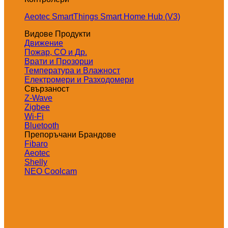
Aeotec SmartThings Smart Home Hub (V3)
Видове Продукти
Движение
Пожар, СО и Др.
Врати и Прозорци
Температура и Влажност
Електромери и Разходомери
Свързаност
Z-Wave
Zigbee
Wi-Fi
Bluetooth
Препоръчани Брандове
Fibaro
Aeotec
Shelly
NEO Coolcam