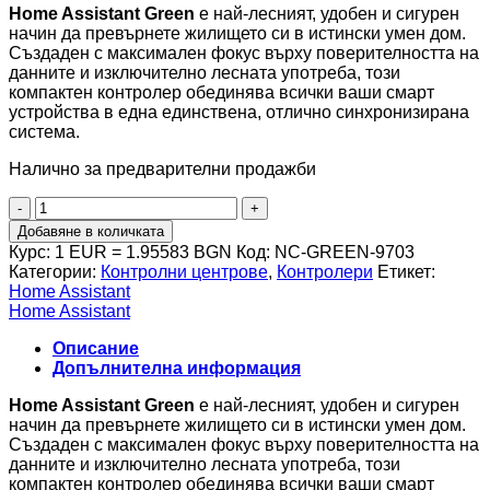
Home Assistant Green
е най-лесният, удобен и сигурен
начин да превърнете жилището си в истински умен дом.
Създаден с максимален фокус върху поверителността на
данните и изключително лесната употреба, този
компактен контролер обединява всички ваши смарт
устройства в една единствена, отлично синхронизирана
система.
Налично за предварителни продажби
количество
за
Добавяне в количката
Home
Курс: 1 EUR = 1.95583 BGN
Код:
NC-GREEN-9703
Assistant
Категории:
Контролни центрове
,
Контролери
Етикет:
Green
Home Assistant
Home Assistant
Описание
Допълнителна информация
Home Assistant Green
е най-лесният, удобен и сигурен
начин да превърнете жилището си в истински умен дом.
Създаден с максимален фокус върху поверителността на
данните и изключително лесната употреба, този
компактен контролер обединява всички ваши смарт