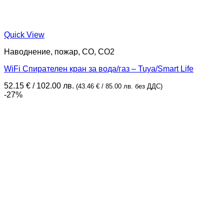
Quick View
Наводнение, пожар, CO, CO2
WiFi Спирателен кран за вода/газ – Tuya/Smart Life
52.15
€
/ 102.00 лв.
(
43.46
€
/ 85.00 лв.
без ДДС)
-27%