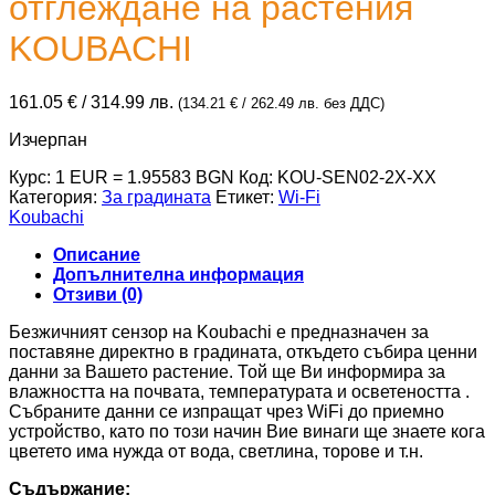
отглеждане на растения
KOUBACHI
161.05
€
/ 314.99 лв.
(
134.21
€
/ 262.49 лв.
без ДДС)
Изчерпан
Курс: 1 EUR = 1.95583 BGN
Код:
KOU-SEN02-2X-XX
Категория:
За градината
Етикет:
Wi-Fi
Koubachi
Описание
Допълнителна информация
Отзиви (0)
Безжичният сензор на Koubachi е предназначен за
поставяне директно в градината, откъдето събира ценни
данни за Вашето растение. Той ще Ви информира за
влажността на почвата, температурата и осветеността .
Събраните данни се изпращат чрез WiFi до приемно
устройство, като по този начин Вие винаги ще знаете кога
цветето има нужда от вода, светлина, торове и т.н.
Съдържание: