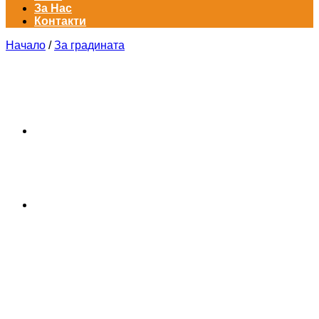
За Нас
Контакти
Начало
/
За градината