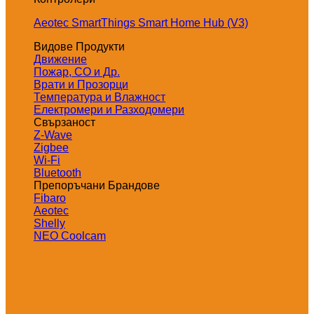
Aeotec SmartThings Smart Home Hub (V3)
Видове Продукти
Движение
Пожар, СО и Др.
Врати и Прозорци
Температура и Влажност
Електромери и Разходомери
Свързаност
Z-Wave
Zigbee
Wi-Fi
Bluetooth
Препоръчани Брандове
Fibaro
Aeotec
Shelly
NEO Coolcam