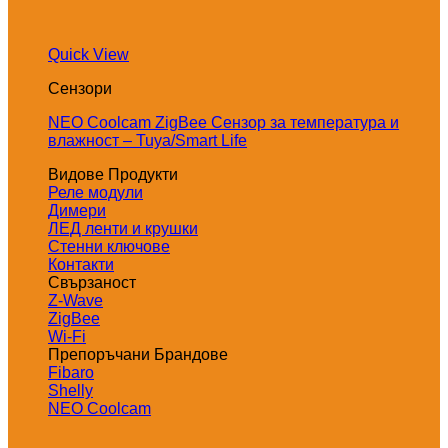
Quick View
Сензори
NEO Coolcam ZigBee Сензор за температура и
влажност – Tuya/Smart Life
Видове Продукти
Реле модули
Димери
ЛЕД ленти и крушки
Стенни ключове
Контакти
Свързаност
Z-Wave
ZigBee
Wi-Fi
Препоръчани Брандове
Fibaro
Shelly
NEO Coolcam