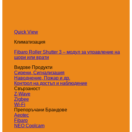
Quick View
Климатизация
Fibaro Roller Shutter 3 – модул за управление на
щори или врати
Видове Продукти
Сирени, Сигнализация
Наводнение, Пожар и др.
Контрол на достъп и наблюдение
Свързаност
Z-Wave
Zigbee
Wi-Fi
Препоръчани Брандове
Aeotec
Fibaro
NEO Coolcam