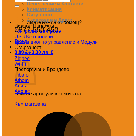
за:
Осветление и Контакти
Климатизация
Сигурност
Аксесоари и Други
Имате нужда от помощ?
Видове Продукти
0877 550 450
Контролни центрове
USB Контролери
Вход
Дистанционно управление и Модули
Свързаност
0.00
€
/ 0.00 лв.
0
Z-Wave
Количка
Zigbee
Wi-Fi
Препоръчани Брандове
Fibaro
Athom
Aqara
Aeotec
Нямате артикули в количката.
Към магазина
M