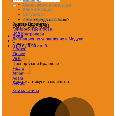
за:
Осветление и Контакти
Климатизация
Сигурност
Аксесоари и Други
Имате нужда от помощ?
Видове Продукти
0877 550 450
Контролни центрове
USB Контролери
Вход
Дистанционно управление и Модули
Свързаност
0.00
€
/ 0.00 лв.
0
Z-Wave
Количка
Zigbee
Wi-Fi
Препоръчани Брандове
Fibaro
Athom
Aqara
Нямате артикули в количката.
Aeotec
Към магазина
M