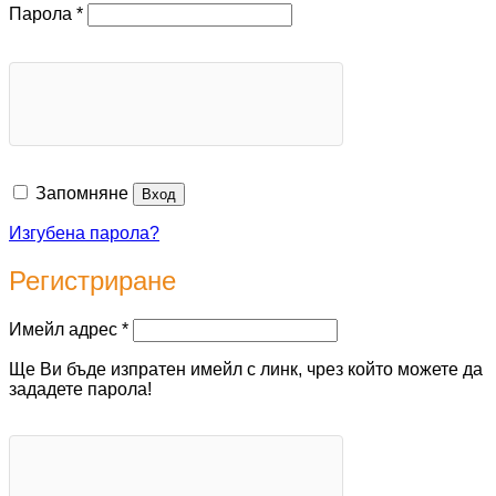
Задължително
Парола
*
Запомняне
Вход
Изгубена парола?
Регистриране
Задължително
Имейл адрес
*
Ще Ви бъде изпратен имейл с линк, чрез който можете да
зададете парола!