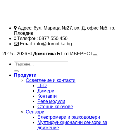
Адрес: бул. Марица №27, вх. Д, офис №5, гр.
Пловдив
Телефон: 0877 550 450
Email: info@domotika.bg
M
2015 - 2026 ©
Домотика.БГ
от ИВЕРЕСТ
M
Търсене
2
V
за:
V
2
Продукти
Осветление и контакти
LED
Димери
Контакти
Реле модули
Стенни ключове
Сензори
Електромери и разходомери
Мултифункционални сензори за
движение