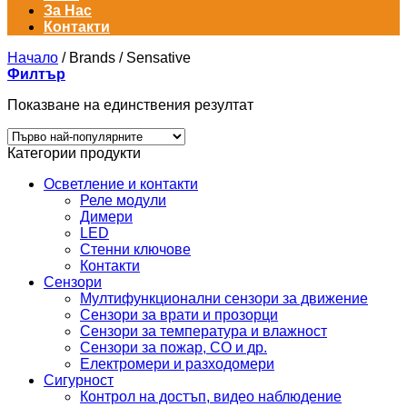
За Нас
Контакти
Начало
/
Brands
/
Sensative
Филтър
Показване на единствения резултат
Категории продукти
Осветление и контакти
Реле модули
Димери
LED
Стенни ключове
Контакти
Сензори
Мултифункционални сензори за движение
Сензори за врати и прозорци
Сензори за температура и влажност
Сензори за пожар, CO и др.
Електромери и разходомери
Сигурност
Контрол на достъп, видео наблюдение