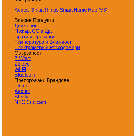
Aeotec SmartThings Smart Home Hub (V3)
Видове Продукти
Движение
Пожар, СО и Др.
Врати и Прозорци
Температура и Влажност
Електромери и Разходомери
Свързаност
Z-Wave
Zigbee
Wi-Fi
Bluetooth
Препоръчани Брандове
Fibaro
Aeotec
Shelly
NEO Coolcam