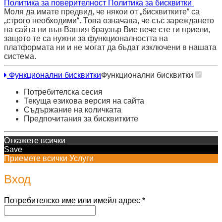
Политика за поверителност
Политика за бисквитки
Моля да имате предвид, че някои от „бисквитките“ са
„строго необходими“. Това означава, че със зареждането
на сайта ни във Вашия браузър Вие вече сте ги приели,
защото те са нужни за функционалността на
платформата ни и не могат да бъдат изключени в нашата
система.
Функционални бисквитки
Функционални бисквитки
Потребителска сесия
Текуща езикова версия на сайта
Съдържание на количката
Предпочитания за бисквитките
Откажете всички
Save
Приемете всички Услуги
Вход
Задължително
Потребителско име или имейл адрес
*