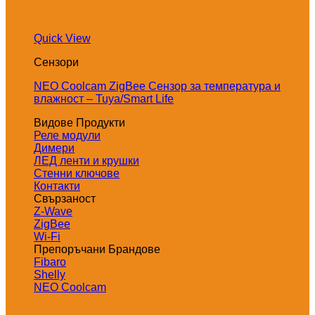
Quick View
Сензори
NEO Coolcam ZigBee Сензор за температура и
влажност – Tuya/Smart Life
Видове Продукти
Реле модули
Димери
ЛЕД ленти и крушки
Стенни ключове
Контакти
Свързаност
Z-Wave
ZigBee
Wi-Fi
Препоръчани Брандове
Fibaro
Shelly
NEO Coolcam