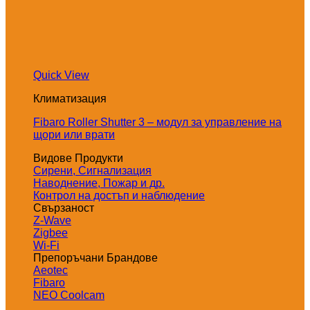
Quick View
Климатизация
Fibaro Roller Shutter 3 – модул за управление на
щори или врати
Видове Продукти
Сирени, Сигнализация
Наводнение, Пожар и др.
Контрол на достъп и наблюдение
Свързаност
Z-Wave
Zigbee
Wi-Fi
Препоръчани Брандове
Aeotec
Fibaro
NEO Coolcam