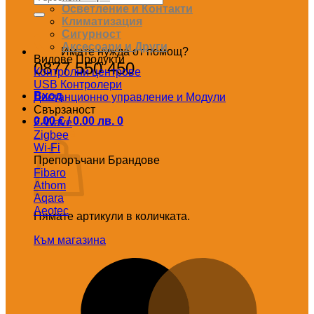
за:
Осветление и Контакти
Климатизация
Сигурност
Аксесоари и Други
Имате нужда от помощ?
Видове Продукти
0877 550 450
Контролни центрове
USB Контролери
Вход
Дистанционно управление и Модули
Свързаност
0.00
€
/ 0.00 лв.
0
Z-Wave
Количка
Zigbee
Wi-Fi
Препоръчани Брандове
Fibaro
Athom
Aqara
Aeotec
Нямате артикули в количката.
Към магазина
M