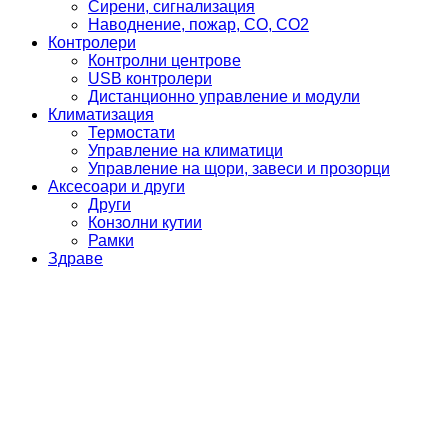
Сирени, сигнализация
Наводнение, пожар, CO, CO2
Контролери
Контролни центрове
USB контролери
Дистанционно управление и модули
Климатизация
Термостати
Управление на климатици
Управление на щори, завеси и прозорци
Аксесоари и други
Други
Конзолни кутии
Рамки
Здраве