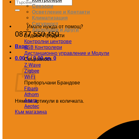
Контролери
Търсене
Сензори
за:
Осветление и Контакти
Климатизация
Сигурност
Имате нужда от помощ?
Аксесоари и Други
0877 550 450
Видове Продукти
Контролни центрове
Вход
USB Контролери
Дистанционно управление и Модули
0.00
€
/ 0.00 лв.
0
Свързаност
Количка
Z-Wave
Zigbee
Wi-Fi
Препоръчани Брандове
Fibaro
Athom
Aqara
Нямате артикули в количката.
Aeotec
Към магазина