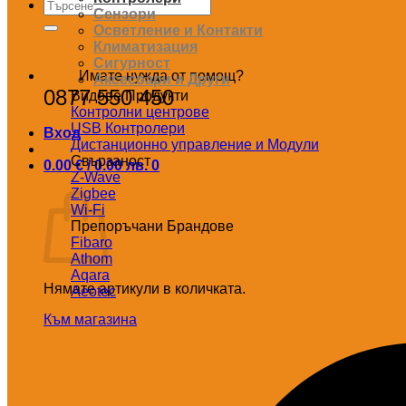
Търсене
Сензори
за:
Осветление и Контакти
Климатизация
Сигурност
Имате нужда от помощ?
Аксесоари и Други
0877 550 450
Видове Продукти
Контролни центрове
USB Контролери
Вход
Дистанционно управление и Модули
Свързаност
0.00
€
/ 0.00 лв.
0
Z-Wave
Количка
Zigbee
Wi-Fi
Препоръчани Брандове
Fibaro
Athom
Aqara
Нямате артикули в количката.
Aeotec
Към магазина