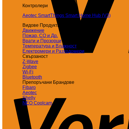
Контролери
Aeotec SmartThings Smart Home Hub (V3)
Видове Продукти
Движение
Пожар, СО и Др.
Врати и Прозорци
Температура и Влажност
Електромери и Разходомери
Свързаност
Z-Wave
Zigbee
Wi-Fi
Bluetooth
Препоръчани Брандове
Fibaro
Aeotec
Shelly
NEO Coolcam