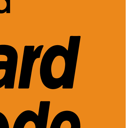
MasterCard
2